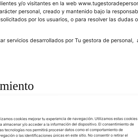
 clientes y/o visitantes en la web www.tugestoradeperso
arácter personal, creado y mantenido bajo la responsa
 solicitados por los usuarios, o para resolver las dudas
ar servicios desarrollados por
Tu gestora de personal
, 
amiento
ca cuando compra uno de nuestros productos o contrata 
lizamos cookies mejorar tu experiencia de navegación. Utilizamos estas cookies
onsultas y reclamaciones que nos plantee y para gestion
a almacenar y/o acceder a la información del dispositivo. El consentimiento de
as tecnologías nos permitirá procesar datos como el comportamiento de
estra web, mediante la marcación de la casilla que figur
egación o las identificaciones únicas en este sitio. No consentir o retirar el