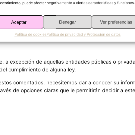
sentimiento, puede afectar negativamente a ciertas características y funciones.
iones necesarias para dar respuesta a la consulta o so
Aceptar
Denegar
Ver preferencias
Política de cookies
Política de privacidad y Protección de datos
, a excepción de aquellas entidades públicas o privada
 del cumplimiento de alguna ley.
estos comentados, necesitemos dar a conocer su inform
avés de opciones claras que le permitirán decidir a est