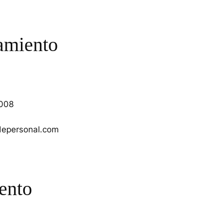
tamiento
8008
adepersonal.com
iento