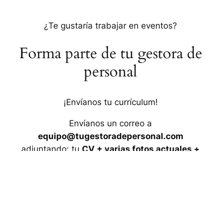
¿Te gustaría trabajar en eventos?
Forma parte de tu gestora de
personal
¡Envíanos tu currículum!
Envíanos un correo a
equipo@tugestoradepersonal.com
adjuntando: tu
CV + varias fotos actuales +
altura, tallas y calzado
y nos pondremos en
contacto contigo a la mayor brevedad posible.
¡Te estamos esperando!